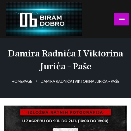
Skip
to
content
… jer BUDUĆNOST nema drugo IME!
Biram DOBRO
Damira Radnića I Viktorina
Jurića – Paše
HOMEPAGE
DAMIRA RADNIĆA I VIKTORINA JURIĆA – PAŠE