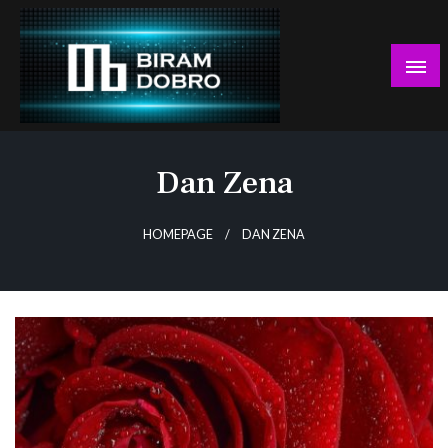
Skip
to
content
… jer BUDUĆNOST nema drugo IME!
Biram DOBRO
Dan Zena
HOMEPAGE
DAN ZENA