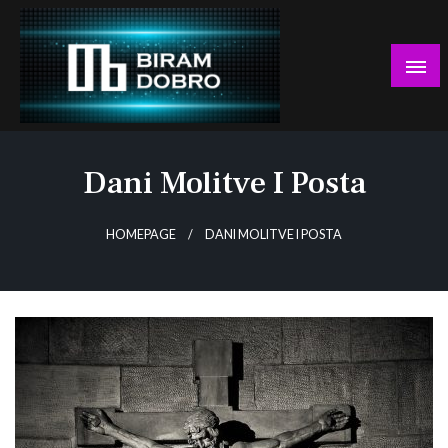
Skip
to
content
… jer BUDUĆNOST nema drugo IME!
Biram DOBRO
Dani Molitve I Posta
HOMEPAGE
DANI MOLITVE I POSTA