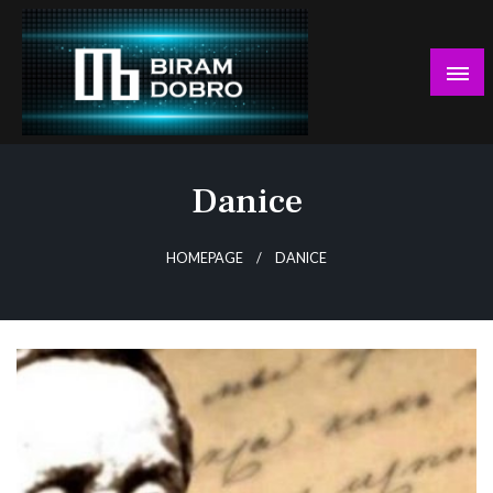
Skip
to
content
… jer BUDUĆNOST nema drugo IME!
Biram DOBRO
Danice
HOMEPAGE
DANICE