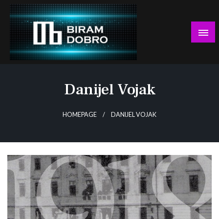
Skip
to
content
… jer BUDUĆNOST nema drugo IME!
Biram DOBRO
Danijel Vojak
HOMEPAGE
DANIJEL VOJAK