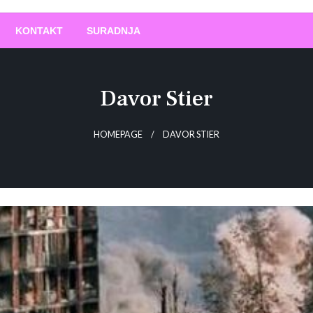
O
!
KONTAKT
SURADNJA
Davor Stier
HOMEPAGE
DAVOR STIER