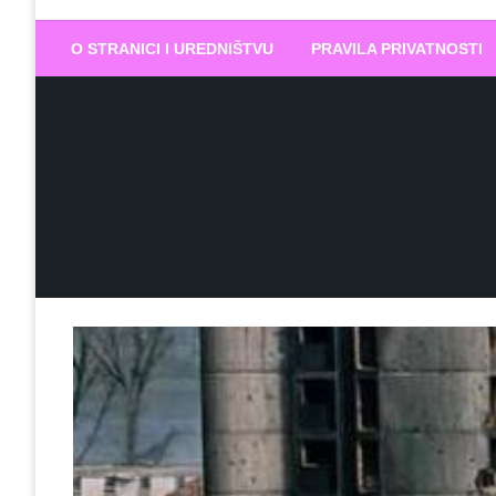
Biram DOBR
… jer BUDUĆNOST nema drugo IME
O STRANICI I UREDNIŠTVU
PRAVILA PRIVATNOSTI