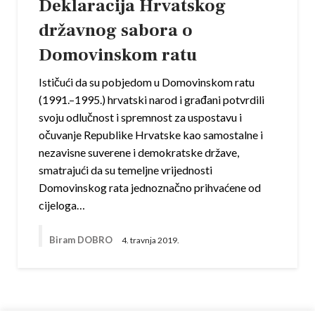
Deklaracija Hrvatskog
državnog sabora o
Domovinskom ratu
Ističući da su pobjedom u Domovinskom ratu
(1991.–1995.) hrvatski narod i građani potvrdili
svoju odlučnost i spremnost za uspostavu i
očuva­nje Republike Hrvatske kao samostalne i
nezavisne suverene i demokratske države,
smatrajući da su teme­ljne vrijednosti
Domovinskog rata jed­no­značno prihvaćene od
cijeloga…
Biram DOBRO
4. travnja 2019.