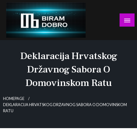
Skip
to
content
… jer BUDUĆNOST nema drugo IME!
Biram DOBRO
Deklaracija Hrvatskog
Državnog Sabora O
Domovinskom Ratu
HOMEPAGE
DEKLARACIJA HRVATSKOG DRŽAVNOG SABORA O DOMOVINSKOM
RATU