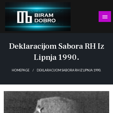
Skip
to
content
… jer BUDUĆNOST nema drugo IME!
Biram DOBRO
Deklaracijom Sabora RH Iz
Lipnja 1990.
HOMEPAGE
DEKLARACIJOM SABORA RH IZ LIPNJA 1990.