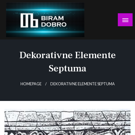
Skip
to
content
… jer BUDUĆNOST nema drugo IME!
Biram DOBRO
Dekorativne Elemente
Septuma
HOMEPAGE
DEKORATIVNE ELEMENTE SEPTUMA