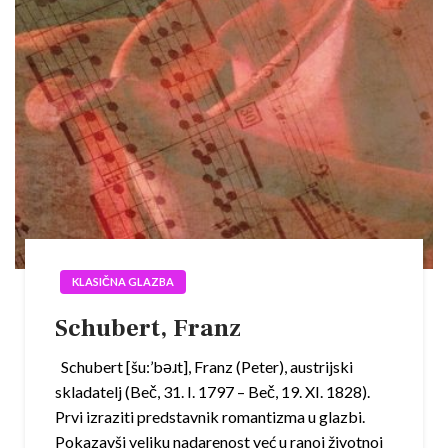
KLASIČNA GLAZBA
Schubert, Franz
Schubert [šu:’bəɹt], Franz (Peter), austrijski
skladatelj (Beč, 31. I. 1797 – Beč, 19. XI. 1828).
Prvi izraziti predstavnik romantizma u glazbi.
Pokazavši veliku nadarenost već u ranoj životnoj