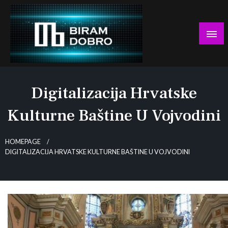
Skip
to
content
… jer BUDUĆNOST nema drugo IME!
Biram DOBRO
Digitalizacija Hrvatske
Kulturne Baštine U Vojvodini
HOMEPAGE
DIGITALIZACIJA HRVATSKE KULTURNE BAŠTINE U VOJVODINI