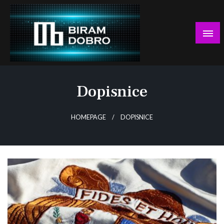
Skip
to
content
… jer BUDUĆNOST nema drugo IME!
Biram DOBRO
Dopisnice
HOMEPAGE
DOPISNICE