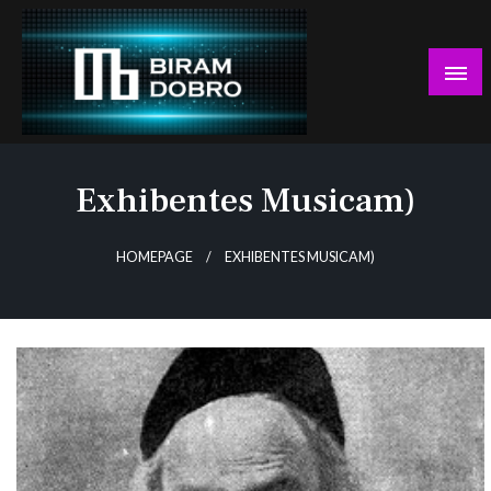
Skip
to
content
… jer BUDUĆNOST nema drugo IME!
Biram DOBRO
Exhibentes Musicam)
HOMEPAGE
EXHIBENTES MUSICAM)