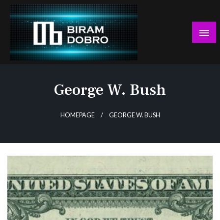
Skip
to
content
… jer BUDUĆNOST nema drugo IME!
Biram DOBRO
George W. Bush
HOMEPAGE
GEORGE W. BUSH