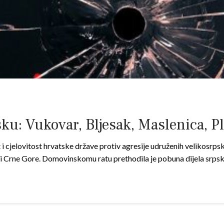
u: Vukovar, Bljesak, Maslenica, Pli
 cjelovitost hrvatske države protiv agresije udruženih velikosrps
 i Crne Gore. Domovinskomu ratu prethodila je pobuna dijela srps