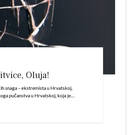
tvice, Oluja!
kih snaga – ekstremista u Hrvatskoj,
koga pučanstva u Hrvatskoj, koja je…