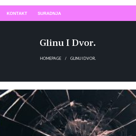
O
!
KONTAKT
SURADNJA
Glinu I Dvor.
HOMEPAGE
GLINU I DVOR.