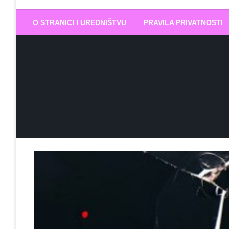
Biram DOBR
… jer BUDUĆNOST nema drugo IME
O STRANICI I UREDNIŠTVU
PRAVILA PRIVATNOSTI