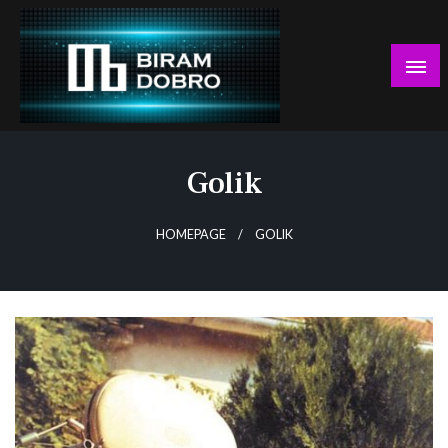
Skip
to
content
… jer BUDUĆNOST nema drugo IME!
Biram DOBRO
Golik
HOMEPAGE
GOLIK