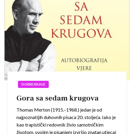
DOBRE KNJIGE
Gora sa sedam krugova
Thomas Merton (1915.–1968.) jedan je od
najpoznatijih duhovnih pisaca 20. stoljeća. Iako je
kao trapistički redovnik živio samotničkim
životom, svojim je pisanjem izvršio znatan utjecaj