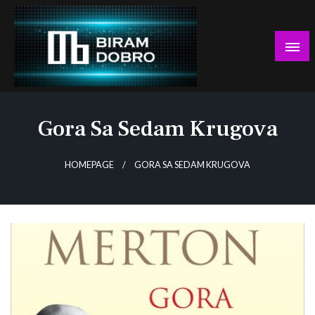
Skip
to
content
… jer BUDUĆNOST nema drugo IME!
Biram DOBRO
Gora Sa Sedam Krugova
HOMEPAGE
GORA SA SEDAM KRUGOVA