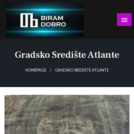
Skip
to
content
… jer BUDUĆNOST nema drugo IME!
Biram DOBRO
Gradsko Središte Atlante
HOMEPAGE
GRADSKO SREDIŠTE ATLANTE