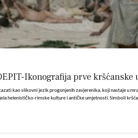
IT-Ikonografija prve kršćanske 
kazati kao slikovni jezik progonjenih zavjerenika, koji nastaje u
djela helenističko-rimske kulture i antičke umjetnosti. Simboli krš