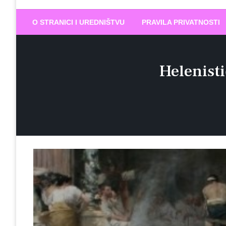
Biram DOBR
… jer BUDUĆNOST nema drugo IME
O STRANICI I UREDNIŠTVU
PRAVILA PRIVATNOSTI
Helenist