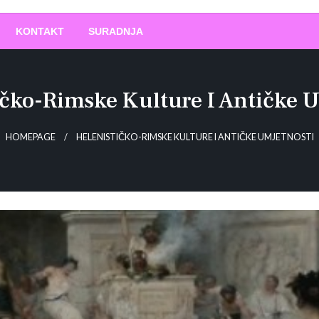
O
!
KONTAKT
SURADNJA
ičko-Rimske Kulture I Antičke U
HOMEPAGE
HELENISTIČKO-RIMSKE KULTURE I ANTIČKE UMJETNOSTI