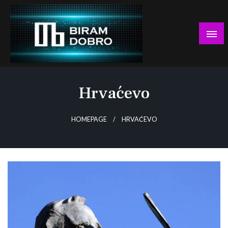
Skip
to
content
… jer BUDUĆNOST nema drugo IME!
Biram DOBRO
Hrvaćevo
HOMEPAGE
HRVAĆEVO