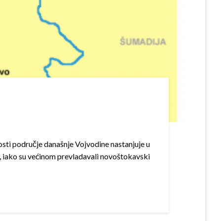
osti područje današnje Vojvodine nastanjuje u
a, iako su većinom prevladavali novoštokavski