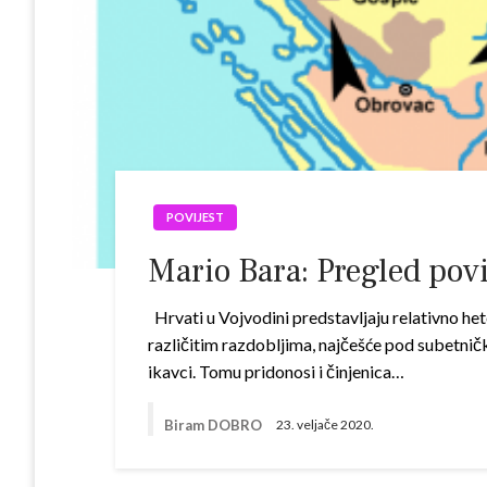
POVIJEST
Mario Bara: Pregled povi
Hrvati u Vojvodini predstavljaju relativno he
različitim razdobljima, najčešće pod subetnič
ikavci. Tomu pridonosi i činjenica…
Biram DOBRO
23. veljače 2020.