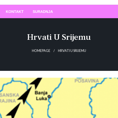
O
!
KONTAKT
SURADNJA
Hrvati U Srijemu
HOMEPAGE
HRVATI U SRIJEMU