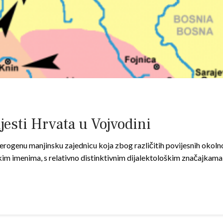
jesti Hrvata u Vojvodini
terogenu manjinsku zajednicu koja zbog različitih povijesnih okoln
kim imenima, s relativno distinktivnim dijalektološkim značajkam