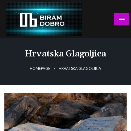
Skip
to
content
… jer BUDUĆNOST nema drugo IME!
Biram DOBRO
Hrvatska Glagoljica
HOMEPAGE
HRVATSKA GLAGOLJICA