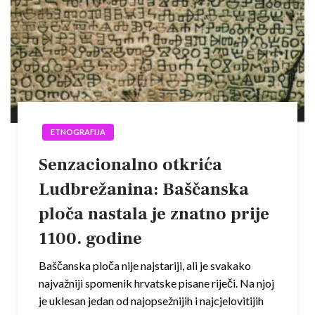
ETNOGRAFIJA
Senzacionalno otkrića
Ludbrežanina: Baščanska
ploča nastala je znatno prije
1100. godine
Baščanska ploča nije najstariji, ali je svakako
najvažniji spomenik hrvatske pisane riječi. Na njoj
je uklesan jedan od najopsežnijih i najcjelovitijih