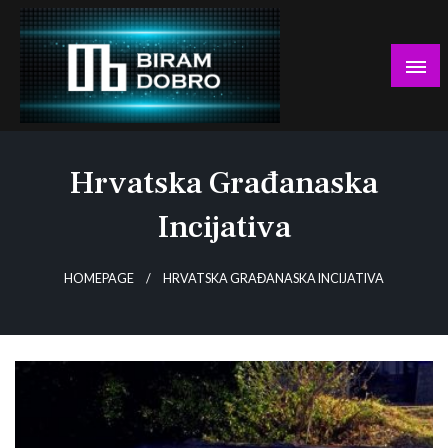
Skip
to
content
… jer BUDUĆNOST nema drugo IME!
Biram DOBRO
Hrvatska Građanaska
Incijativa
HOMEPAGE
HRVATSKA GRAĐANASKA INCIJATIVA