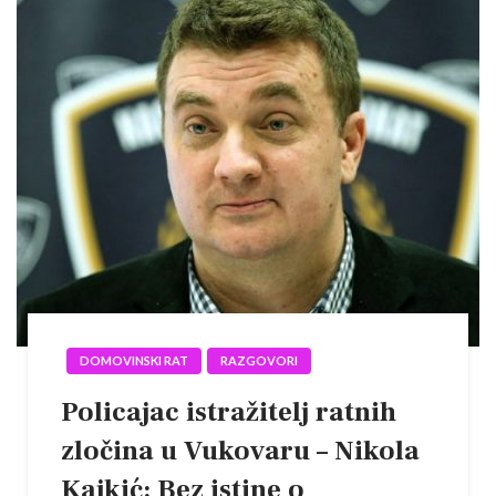
DOMOVINSKI RAT
RAZGOVORI
Policajac istražitelj ratnih
zločina u Vukovaru – Nikola
Kajkić: Bez istine o