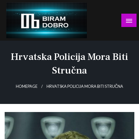
Skip
to
content
… jer BUDUĆNOST nema drugo IME!
Biram DOBRO
Hrvatska Policija Mora Biti
Stručna
HOMEPAGE
HRVATSKA POLICIJA MORA BITI STRUČNA