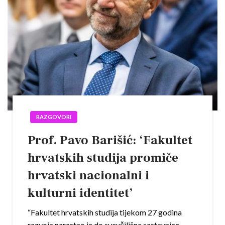
RAZGOVORI
Prof. Pavo Barišić: ‘Fakultet
hrvatskih studija promiče
hrvatski nacionalni i
kulturni identitet’
“Fakultet hrvatskih studija tijekom 27 godina
razvoja narastao je do sveučilišne sastavnice