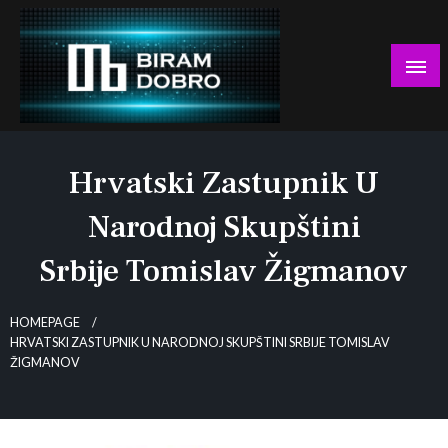
Skip
to
content
… jer BUDUĆNOST nema drugo IME!
Biram DOBRO
Hrvatski Zastupnik U
Narodnoj Skupštini
Srbije Tomislav Žigmanov
HOMEPAGE
HRVATSKI ZASTUPNIK U NARODNOJ SKUPŠTINI SRBIJE TOMISLAV
ŽIGMANOV