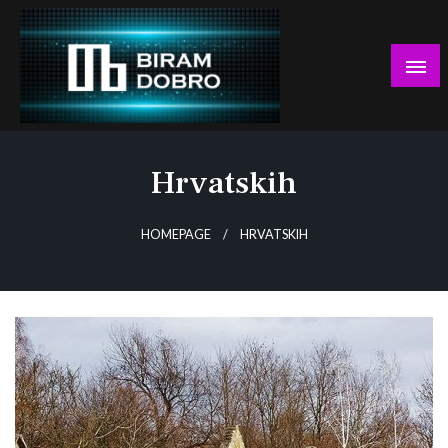
Skip
to
content
… jer BUDUĆNOST nema drugo IME!
Biram DOBRO
Hrvatskih
HOMEPAGE
HRVATSKIH