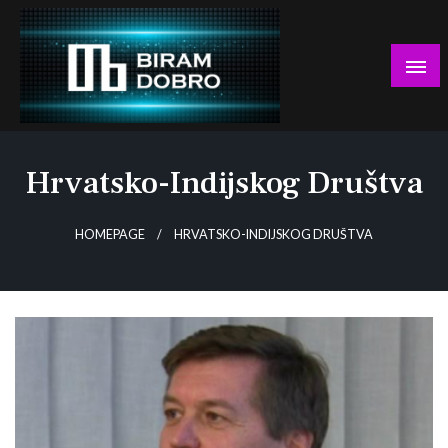
Skip
to
content
… jer BUDUĆNOST nema drugo IME!
Biram DOBRO
Hrvatsko-Indijskog Društva
HOMEPAGE
HRVATSKO-INDIJSKOG DRUŠTVA