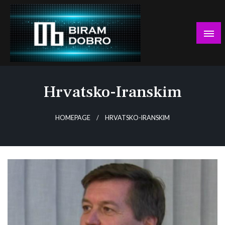
Skip
to
content
… jer BUDUĆNOST nema drugo IME!
Biram DOBRO
Hrvatsko-Iranskim
HOMEPAGE
HRVATSKO-IRANSKIM