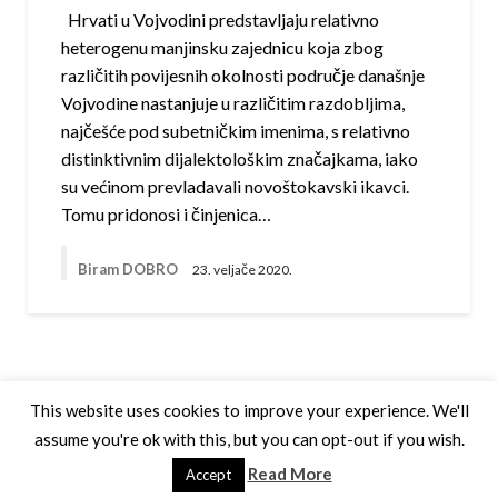
Hrvati u Vojvodini predstavljaju relativno
heterogenu manjinsku zajednicu koja zbog
različitih povijesnih okolnosti područje današnje
Vojvodine nastanjuje u različitim razdobljima,
najčešće pod subetničkim imenima, s relativno
distinktivnim dijalektološkim značajkama, iako
su većinom prevladavali novoštokavski ikavci.
Tomu pridonosi i činjenica…
Biram DOBRO
23. veljače 2020.
This website uses cookies to improve your experience. We'll
assume you're ok with this, but you can opt-out if you wish.
Theme by Silk Themes
Read More
Accept