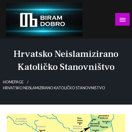
Skip
to
content
… jer BUDUĆNOST nema drugo IME!
Biram DOBRO
Hrvatsko Neislamizirano
Katoličko Stanovništvo
HOMEPAGE
HRVATSKO NEISLAMIZIRANO KATOLIČKO STANOVNIŠTVO