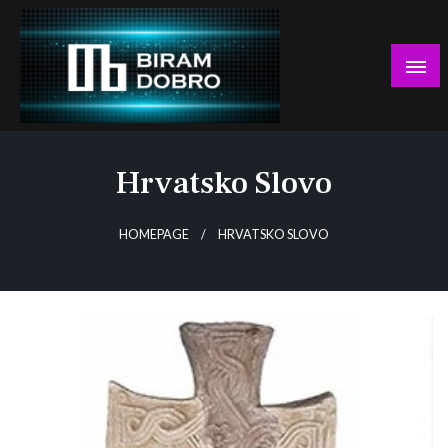
Skip
to
content
… jer BUDUĆNOST nema drugo IME!
Biram DOBRO
Hrvatsko Slovo
HOMEPAGE
HRVATSKO SLOVO