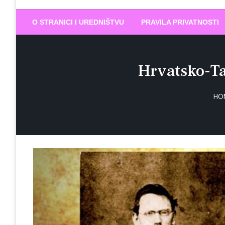
Biram DOBR
… jer BUDUĆNOST nema drugo IME
O STRANICI I UREDNIŠTVU
PRAVILA PRIVATNOSTI
Hrvatsko-Ta
HO