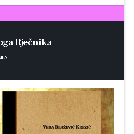
oga Rječnika
NIKA