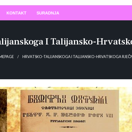
O
!
KONTAKT
SURADNJA
lijanskoga I Talijansko-Hrvatsk
MEPAGE
HRVATSKO-TALIJANSKOGA I TALIJANSKO-HRVATSKOGA RJEČ