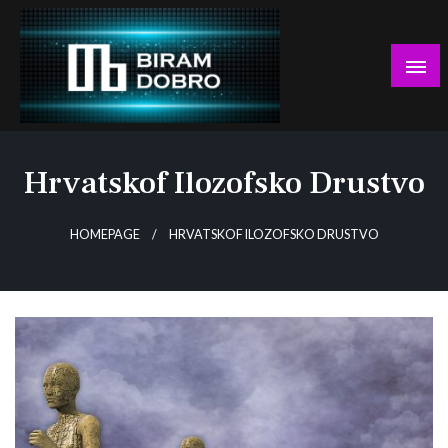
Skip
to
content
… jer BUDUĆNOST nema drugo IME!
Biram DOBRO
Hrvatskof Ilozofsko Drustvo
HOMEPAGE
HRVATSKOF ILOZOFSKO DRUSTVO