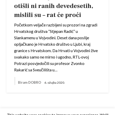
otišli ni ranih devedesetih,
mislili su – rat će proći
Početkom veljače razbijeni su prozori na zgradi
Hrvatskog društva “Stjepan Radić” u
Slankamenu u Vojvodini. Deset dana poslije
opljačkano je Hrvatsko društvo u Ljubi, kraj
granice s Hrvatskom. Da Hrvati u Vojvodini žive
svakako samo ne mirno i ugodno, RTL-ovoj
Potrazi posvjedočili su profesor Zvonko
Rakarić sa Sveučilišta u…
Biram DOBRO
6. ožujka 2020.
This website uses cookies to improve your experience. We'll