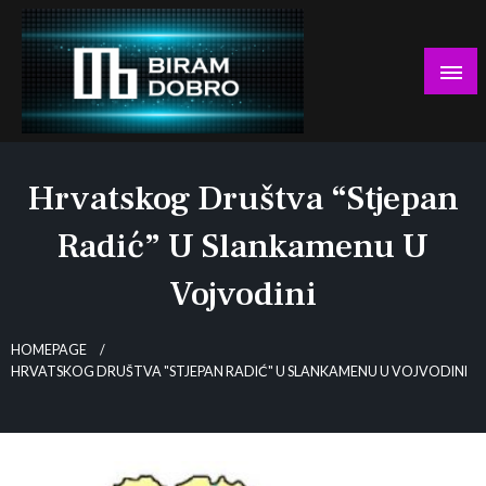
Skip
to
content
… jer BUDUĆNOST nema drugo IME!
Biram DOBRO
Hrvatskog Društva “Stjepan
Radić” U Slankamenu U
Vojvodini
HOMEPAGE
HRVATSKOG DRUŠTVA "STJEPAN RADIĆ" U SLANKAMENU U VOJVODINI