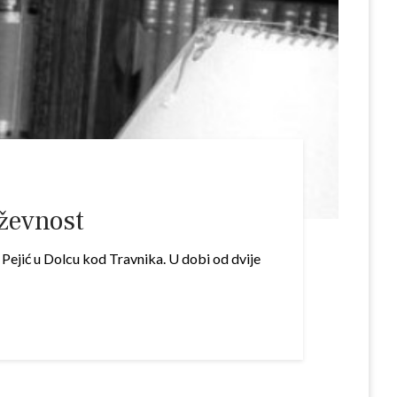
iževnost
 Pejić u Dolcu kod Travnika. U dobi od dvije