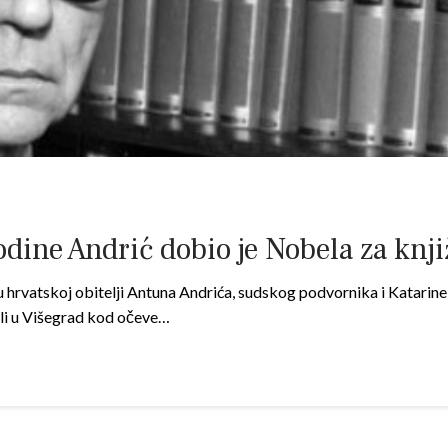
dine Andrić dobio je Nobela za knj
 u hrvatskoj obitelji Antuna Andrića, sudskog podvornika i Katarine
eli u Višegrad kod očeve…