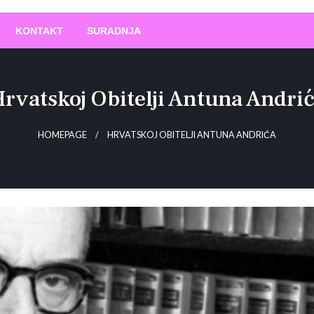
O
!
KONTAKT
SURADNJA
rvatskoj Obitelji Antuna Andri
HOMEPAGE
HRVATSKOJ OBITELJI ANTUNA ANDRIĆA