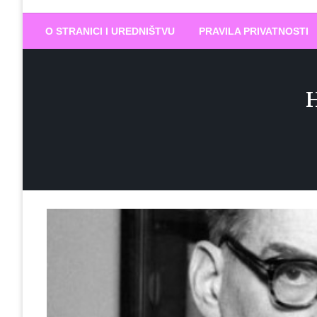
Biram DOBR
… jer BUDUĆNOST nema drugo IME
O STRANICI I UREDNIŠTVU
PRAVILA PRIVATNOSTI
H