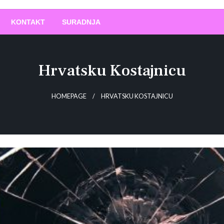
O
!
KONTAKT
SURADNJA
Hrvatsku Kostajnicu
HOMEPAGE
HRVATSKU KOSTAJNICU