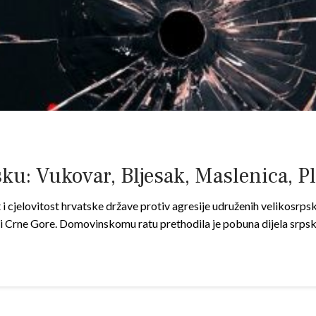
u: Vukovar, Bljesak, Maslenica, Pli
 cjelovitost hrvatske države protiv agresije udruženih velikosrps
 i Crne Gore. Domovinskomu ratu prethodila je pobuna dijela srps