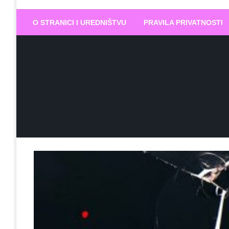
Biram DOBR
… jer BUDUĆNOST nema drugo IME
O STRANICI I UREDNIŠTVU
PRAVILA PRIVATNOSTI