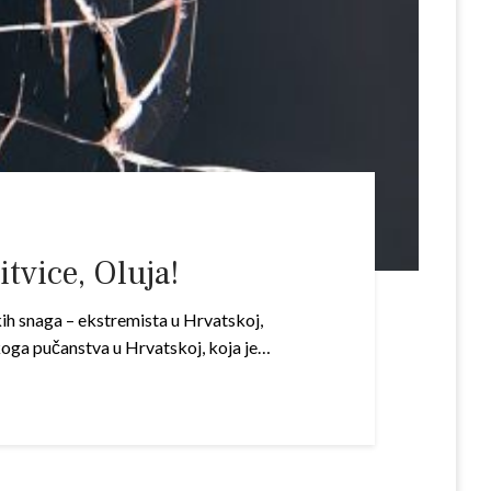
tvice, Oluja!
kih snaga – ekstremista u Hrvatskoj,
koga pučanstva u Hrvatskoj, koja je…