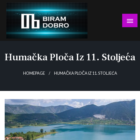
Skip
to
content
… jer BUDUĆNOST nema drugo IME!
Biram DOBRO
Humačka Ploča Iz 11. Stoljeća
HOMEPAGE
HUMAČKA PLOČA IZ 11. STOLJEĆA