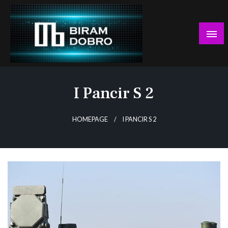
Skip
to
content
… jer BUDUĆNOST nema drugo IME!
Biram DOBRO
I Pancir S 2
HOMEPAGE
I PANCIR S 2