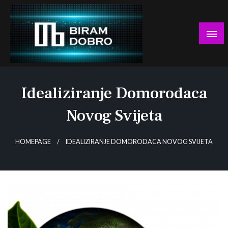
Skip
to
content
… jer BUDUĆNOST nema drugo IME!
Biram DOBRO
Idealiziranje Domorodaca
Novog Svijeta
HOMEPAGE
IDEALIZIRANJE DOMORODACA NOVOG SVIJETA