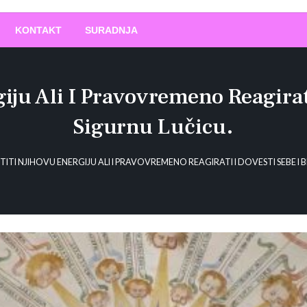
O
!
KONTAKT
SURADNJA
giju Ali I Pravovremeno Reagirat
Sigurnu Lučicu.
STITI NJIHOVU ENERGIJU ALI I PRAVOVREMENO REAGIRATI I DOVESTI SEBE I 