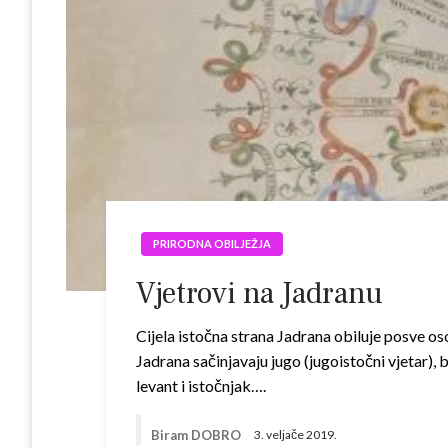
PRIRODNA OBILJEŽJA
Vjetrovi na Jadranu
Cijela istočna strana Jadrana obiluje posve o
Jadrana sačinjavaju jugo (jugoistočni vjetar), b
levant i istočnjak….
Biram DOBRO
3. veljače 2019.