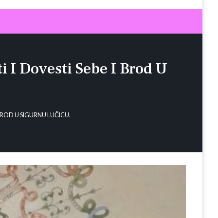
i I Dovesti Sebe I Brod U
BROD U SIGURNU LUČICU.