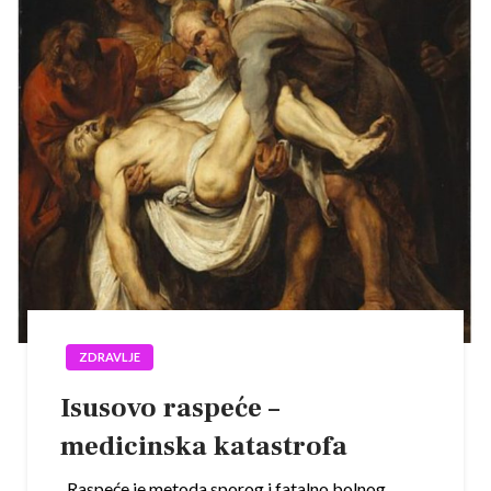
ZDRAVLJE
Isusovo raspeće –
medicinska katastrofa
Raspeće je metoda sporog i fatalno bolnog