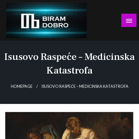
Skip
to
content
… jer BUDUĆNOST nema drugo IME!
Biram DOBRO
Isusovo Raspeće – Medicinska
Katastrofa
HOMEPAGE
ISUSOVO RASPEĆE – MEDICINSKA KATASTROFA