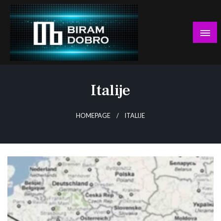
Skip
to
content
… jer BUDUĆNOST nema drugo IME!
Biram DOBRO
Italije
HOMEPAGE
ITALIJE