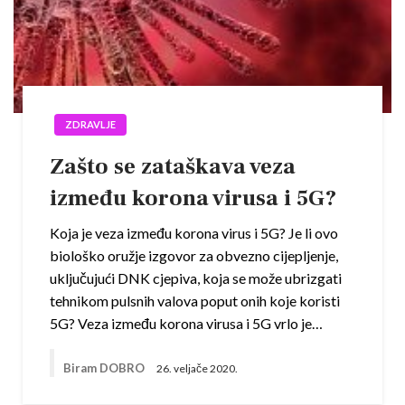
ZDRAVLJE
Zašto se zataškava veza
između korona virusa i 5G?
Koja je veza između korona virus i 5G? Je li ovo
biološko oružje izgovor za obvezno cijepljenje,
uključujući DNK cjepiva, koja se može ubrizgati
tehnikom pulsnih valova poput onih koje koristi
5G? Veza između korona virusa i 5G vrlo je…
Biram DOBRO
26. veljače 2020.