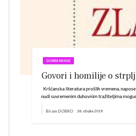
DOBRE KNJIGE
Govori i homilije o strp
Kršćanska literatura prošlih vremena, napose 
nudi suvremenim duhovnim tražiteljima mogućn
Biram DOBRO
28. ožujka 2019.