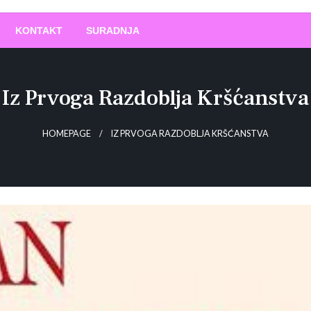
O
!
KONTAKT
SURADNJA
Iz Prvoga Razdoblja Kršćanstva
HOMEPAGE
IZ PRVOGA RAZDOBLJA KRŠĆANSTVA