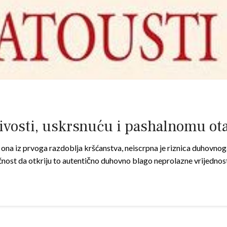
ljivosti, uskrsnuću i pashalnomu ot
ona iz prvoga razdoblja kršćanstva, neiscrpna je riznica duhovnoga
ost da otkriju to autentično duhovno blago neprolazne vrijednosti