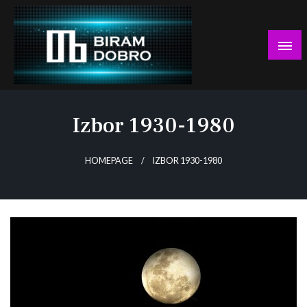
Skip
to
content
… jer BUDUĆNOST nema drugo IME!
Biram DOBRO
Izbor 1930-1980
HOMEPAGE
IZBOR 1930-1980