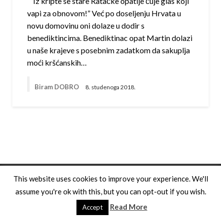
“Iz kripte se stare Ratačke opatije čuje glas koji
vapi za obnovom!” Već po doseljenju Hrvata u
novu domovinu oni dolaze u dodir s
benediktincima. Benediktinac opat Martin dolazi
u naše krajeve s posebnim zadatkom da sakuplja
moći kršćanskih…
Biram DOBRO
8. studenoga 2018.
Theme by Silk Themes
This website uses cookies to improve your experience. We'll
assume you're ok with this, but you can opt-out if you wish.
Read More
Accept