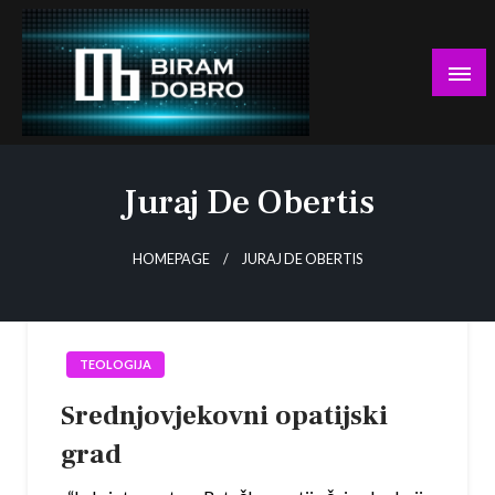
Skip
to
content
… jer BUDUĆNOST nema drugo IME!
Biram DOBRO
Juraj De Obertis
HOMEPAGE
JURAJ DE OBERTIS
TEOLOGIJA
Srednjovjekovni opatijski
grad