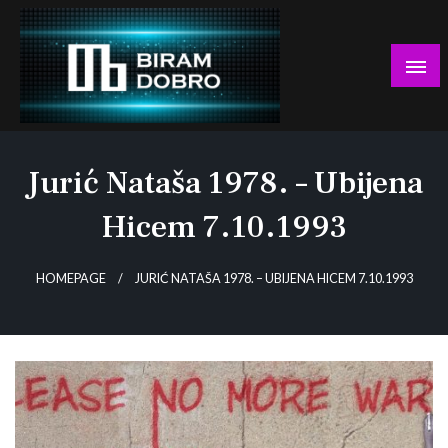
Skip
to
content
… jer BUDUĆNOST nema drugo IME!
Biram DOBRO
Jurić Nataša 1978. – Ubijena
Hicem 7.10.1993
HOMEPAGE
JURIĆ NATAŠA 1978. – UBIJENA HICEM 7.10.1993