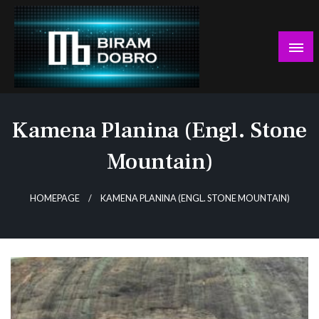
Skip
to
content
… jer BUDUĆNOST nema drugo IME!
Biram DOBRO
Kamena Planina (engl. Stone
Mountain)
HOMEPAGE
KAMENA PLANINA (ENGL. STONE MOUNTAIN)