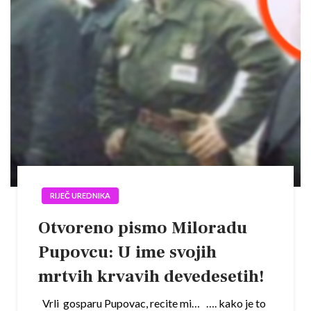
RIJEČ UREDNIKA
Otvoreno pismo Miloradu
Pupovcu: U ime svojih
mrtvih krvavih devedesetih!
Vrli gosparu Pupovac, recite mi… …. kako je to