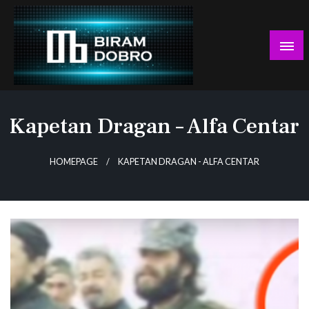
Skip
to
content
… jer BUDUĆNOST nema drugo IME!
Biram DOBRO
Kapetan Dragan – Alfa Centar
HOMEPAGE
KAPETAN DRAGAN - ALFA CENTAR