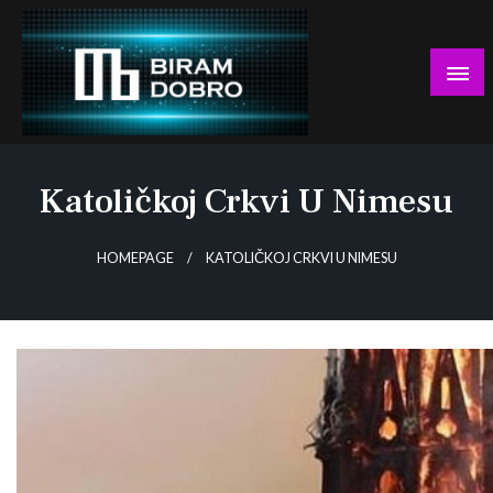
Skip
to
content
… jer BUDUĆNOST nema drugo IME!
Biram DOBRO
Katoličkoj Crkvi U Nimesu
HOMEPAGE
KATOLIČKOJ CRKVI U NIMESU