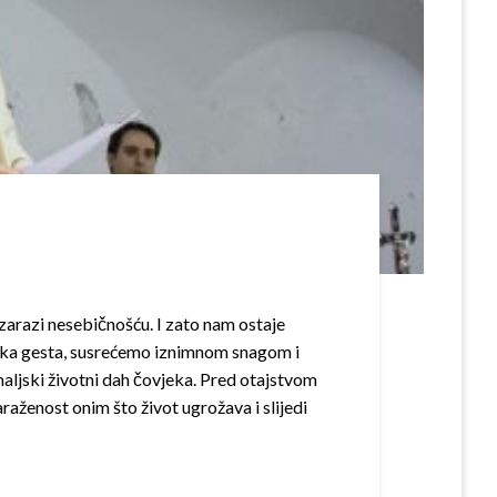
zarazi nesebičnošću. I zato nam ostaje
inska gesta, susrećemo iznimnom snagom i
zemaljski životni dah čovjeka. Pred otajstvom
araženost onim što život ugrožava i slijedi