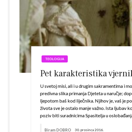
TEOLOGIJA
Pet karakteristika vjerni
U svetoj misi, ali i u drugim sakramentima i 
predivna slika primanja Djeteta u naručje; do
ljepotom baš kod liječnika. Njihov je, vaš je po
života sve je ostalo manje važno. Ista ljubav k
poziv biti suradnicima Spasitelja u oslobađanja
Biram DOBRO
30. prosinca 2016.