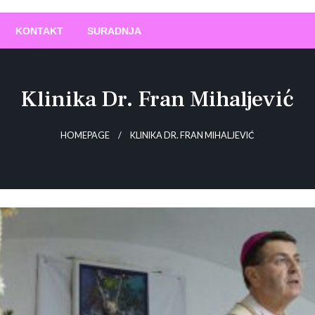
O
!
KONTAKT
SURADNJA
Klinika Dr. Fran Mihaljević
HOMEPAGE
KLINIKA DR. FRAN MIHALJEVIĆ