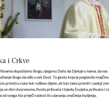
ka i Crkve
molitvama dopuštamo Bogu, njegovu Duhu da Djeluje u nama, da nas 
puštanje Bogu da uđe u naš život. Tu gestu koja je poglavito majč
ziv primiti u ruke tek rođeno dijete, ali isto tako primiti i zadnji 
oja se divi stvorenomu životu prihvaća i bijedu čovjeka, prihvaća i z
 od svega što priječi radost ili u davanju značenja trpljenju.