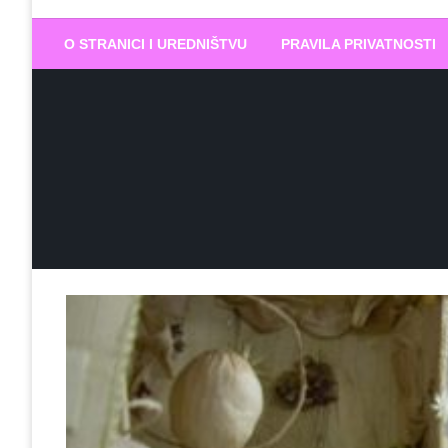
Biram DOBR
… jer BUDUĆNOST nema drugo IME
O STRANICI I UREDNIŠTVU
PRAVILA PRIVATNOSTI